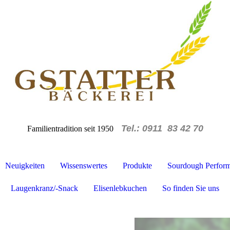
Tel.: 0911 83 42 70
Familientradition seit 1950
Neuigkeiten
Wissenswertes
Produkte
Sourdough Performa
Laugenkranz/-Snack
Elisenlebkuchen
So finden Sie uns