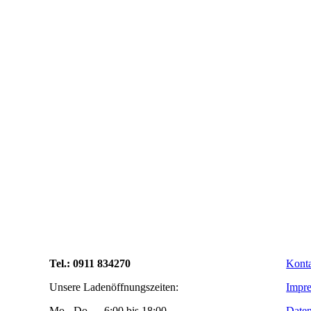
Tel.: 0911 834270
Kont
Unsere Ladenöffnungszeiten:
Impr
Mo - Do 6:00 bis 18:00
Daten