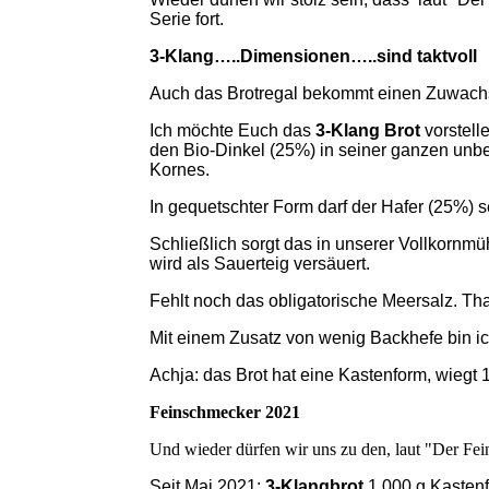
Serie fort.
3-Klang…..Dimensionen…..sind taktvoll
Auch das Brotregal bekommt einen Zuwachs 
Ich möchte Euch das
3-Klang Brot
vorstell
den Bio-Dinkel (25%) in seiner ganzen unb
Kornes.
In gequetschter Form darf der Hafer (25%) se
Schließlich sorgt das in unserer Vollkorn
wird als Sauerteig versäuert.
Fehlt noch das obligatorische Meersalz. That
Mit einem Zusatz von wenig Backhefe bin i
Achja: das Brot hat eine Kastenform, wiegt 
Feinschmecker 2021
Und wieder dürfen wir uns zu den, laut "Der Fe
Seit Mai 2021:
3-Klangbrot
1.000 g Kasten