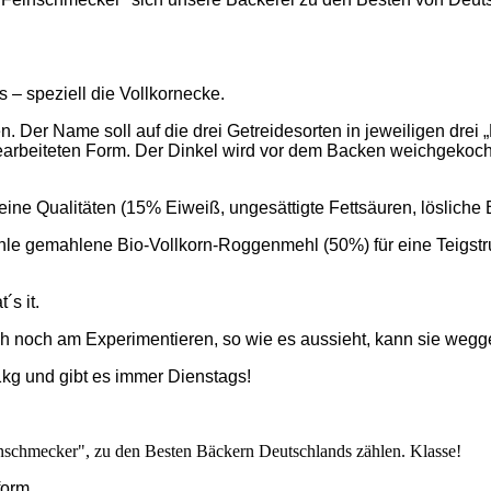
– speziell die Vollkornecke.
en. Der Name soll auf die drei Getreidesorten in jeweiligen dre
earbeiteten Form. Der Dinkel wird vor dem Backen weichgekoch
ine Qualitäten (15% Eiweiß, ungesättigte Fettsäuren, lösliche B
mühle gemahlene Bio-Vollkorn-Roggenmehl (50%) für eine Teigst
´s it.
ch noch am Experimentieren, so wie es aussieht, kann sie weg
1kg und gibt es immer Dienstags!
inschmecker", zu den Besten Bäckern Deutschlands zählen. Klasse!
form