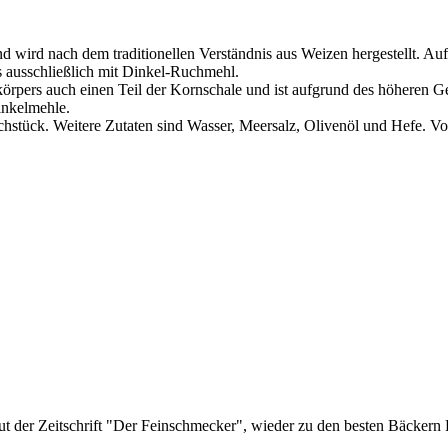
 wird nach dem traditionellen Verständnis aus Weizen hergestellt. Au
s ausschließlich mit Dinkel-Ruchmehl.
rpers auch einen Teil der Kornschale und ist aufgrund des höheren G
inkelmehle.
chstück. Weitere Zutaten sind Wasser, Meersalz, Olivenöl und Hefe. V
.
aut der Zeitschrift "Der Feinschmecker", wieder zu den besten Bäckern