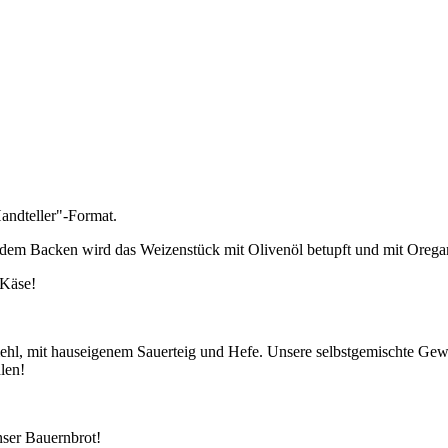
"Handteller"-Format.
r dem Backen wird das Weizenstück mit Olivenöl betupft und mit Orega
 Käse!
 Laible
, mit hauseigenem Sauerteig und Hefe. Unsere selbstgemischte Gewü
len!
nser Bauernbrot!